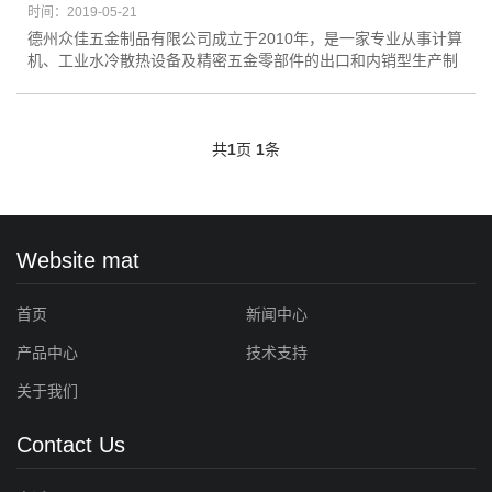
时间：2019-05-21
德州众佳五金制品有限公司成立于2010年，是一家专业从事计算
机、工业水冷散热设备及精密五金零部件的出口和内销型生产制
造型企业，旗下拥有Barrow（拜诺）水冷及专供发烧MOD玩家
及
共
1
页
1
条
Website mat
首页
新闻中心
产品中心
技术支持
关于我们
Contact Us