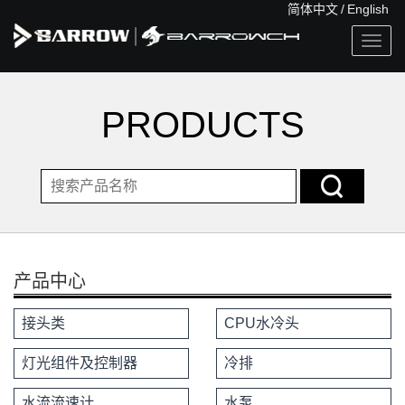
简体中文
/
English
Togg
navig
PRODUCTS
产品中心
接头类
CPU水冷头
灯光组件及控制器
冷排
水流流速计
水泵