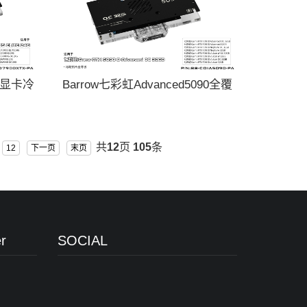
覆盖显卡冷
Barrow七彩虹Advanced5090全覆
PA
盖显卡水冷头散热器BS-
COIA5090-PA
共
12
页
105
条
12
下一页
末页
r
SOCIAL