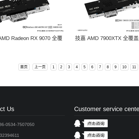
MD Radeon RX 9070 全覆
技嘉 AMD 7900XTX 全
冷头 BS-AMD9070XT-PA
头 BS-AMD7900XTX-
首页
上一页
1
2
3
4
5
6
7
8
9
10
11
ct Us
Customer service cente
-0534-7507050
2394611