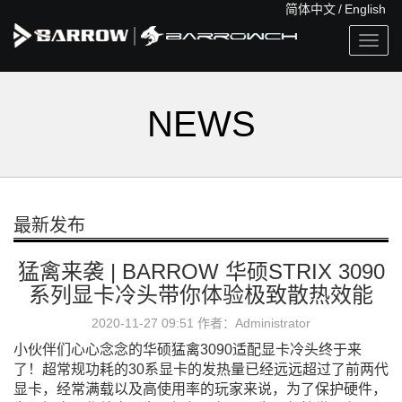
简体中文
/
English
Togg
navig
NEWS
最新发布
猛禽来袭 | BARROW 华硕STRIX 3090
系列显卡冷头带你体验极致散热效能
2020-11-27 09:51 作者：Administrator
小伙伴们心心念念的华硕猛禽3090适配显卡冷头终于来
了！超常规功耗的30系显卡的发热量已经远远超过了前两代
显卡，经常满载以及高使用率的玩家来说，为了保护硬件，